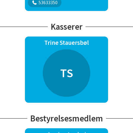
53633350
Kasserer
Trine Stauersbøl
TS
Bestyrelsesmedlem