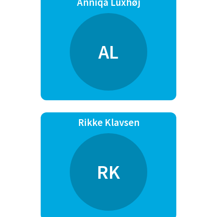
Anniqa Luxhøj
AL
Rikke Klavsen
RK