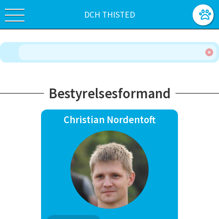
DCH THISTED
Bestyrelsesformand
Christian Nordentoft