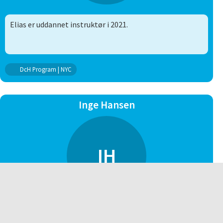
Elias er uddannet instruktør i 2021.
DcH Program | NYC
Inge Hansen
IH
DcH Program | C