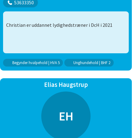
53633350
Christian er uddannet lydighedstræner i DcH i 2021
Begynder hvalpehold | HVA 5
Unghundehold | BHF 2
Elias Haugstrup
EH