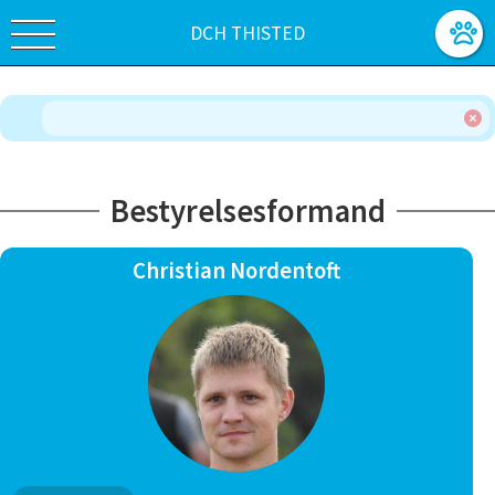
DCH THISTED
Bestyrelsesformand
Christian Nordentoft