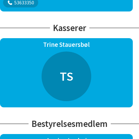
53633350
Kasserer
Trine Stauersbøl
TS
Bestyrelsesmedlem